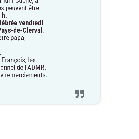
rium Cuche, à
s peuvent être
 h.
élébrée vendredi
 Pays-de-Clerval.
tre papa,
.
 François, les
rsonnel de l’ADMR.
t de remerciements.