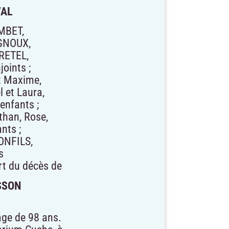
VAL
AMBET,
AGNOUX,
GRETEL,
joints ;
et Maxime,
l et Laura,
-enfants ;
than, Rose,
nts ;
ONFILS,
s
art du décès de
SSON
’âge de 98 ans.