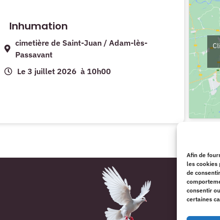
Inhumation
cimetière de Saint-Juan / Adam-lès-
Cl
Passavant
Le 3 juillet 2026
à 10h00
Afin de four
les cookies 
de consentir
comportement
consentir o
certaines ca