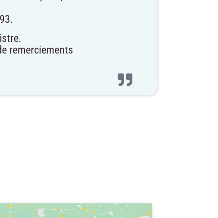
993.
stre.
t de remerciements