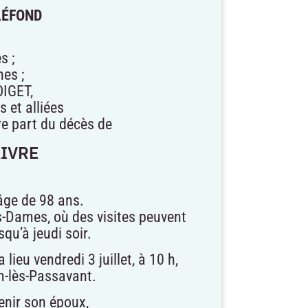
LÉFOND
s ;
nes ;
OIGET,
 et alliées
re part du décès de
AIVRE
’âge de 98 ans.
-Dames, où des visites peuvent
squ’à jeudi soir.
lieu vendredi 3 juillet, à 10 h,
m-lès-Passavant.
enir son époux,