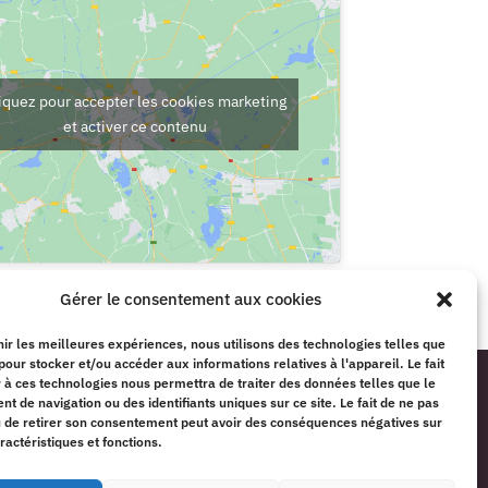
iquez pour accepter les cookies marketing
et activer ce contenu
Gérer le consentement aux cookies
nir les meilleures expériences, nous utilisons des technologies telles que
pour stocker et/ou accéder aux informations relatives à l'appareil. Le fait
Nous sommes joignables 24h/24 en cas de décès au
 à ces technologies nous permettra de traiter des données telles que le
03 81 84 14 78
 de navigation ou des identifiants uniques sur ce site. Le fait de ne pas
u de retirer son consentement peut avoir des conséquences négatives sur
ractéristiques et fonctions.