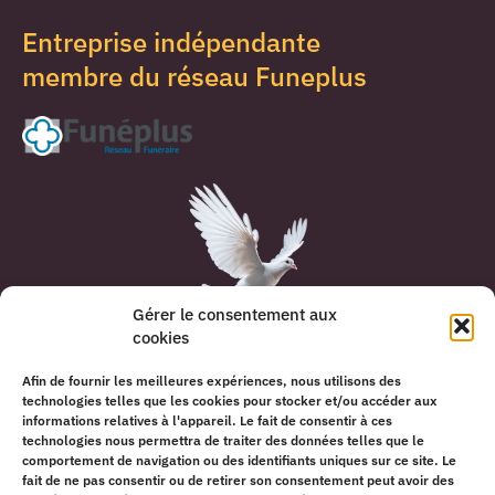
Entreprise indépendante
membre du réseau Funeplus
Gérer le consentement aux
cookies
Nous sommes joignables 24h/24 en cas de décès
au
Afin de fournir les meilleures expériences, nous utilisons des
03 81 84 14 78
technologies telles que les cookies pour stocker et/ou accéder aux
informations relatives à l'appareil. Le fait de consentir à ces
technologies nous permettra de traiter des données telles que le
comportement de navigation ou des identifiants uniques sur ce site. Le
fait de ne pas consentir ou de retirer son consentement peut avoir des
Pompes Funèbres Cuche –
Mentions légales